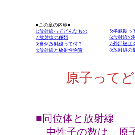
■この章の内容■
5:半減期
1:放射線ってどんなもの
6:放射線
2:放射線の種類
7:外部被
3:自然放射線って何？
8:放射線
4:放射線と放射性物質
原子ってど
■同位体と放射線
中性子の数は、原