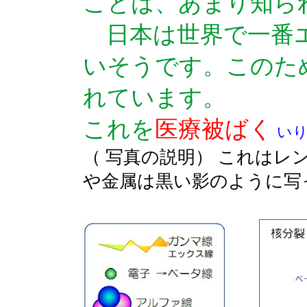
ことは、あまり知ら
日本は世界で一番エ
いそうです。このた
れています。
これを
医療被ばく
いり
（ 写真の説明） これは
や金属は黒い影のように写