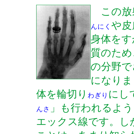
この放
や皮
んにく
身体をす
質のため
の分野で
になりま
体を輪切り
にし
わぎり
」も行われるよう
んさ
エックス線です。し