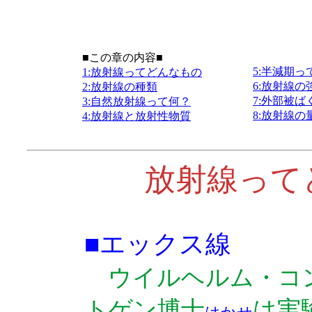
■この章の内容■
5:半減期
1:放射線ってどんなもの
6:放射線
2:放射線の種類
7:外部被
3:自然放射線って何？
8:放射線
4:放射線と放射性物質
放射線って
■エックス線
ウイルヘルム・コ
トゲン博士
は実